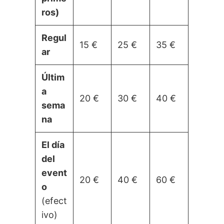
ros)
Regul
15 €
25 €
35 €
ar
Últim
a
20 €
30 €
40 €
sema
na
El día
del
event
20 €
40 €
60 €
o
(efect
ivo)