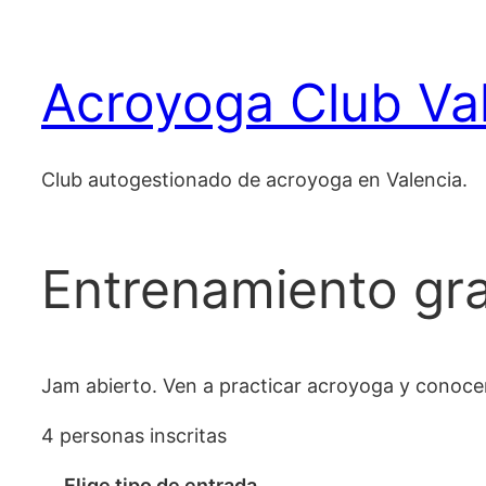
Saltar
al
Acroyoga Club Va
contenido
Club autogestionado de acroyoga en Valencia.
Entrenamiento grati
Jam abierto. Ven a practicar acroyoga y conocer
4 personas inscritas
Elige tipo de entrada